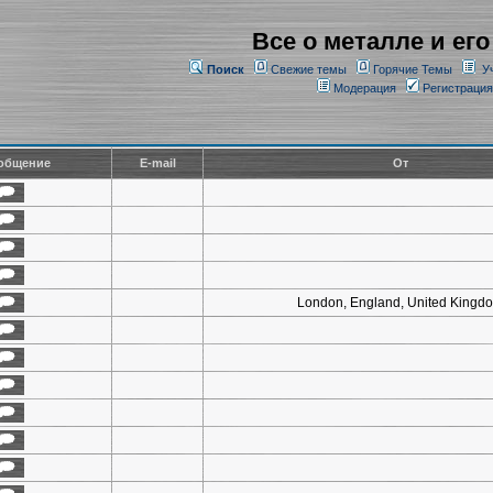
Все о металле и его
Поиск
Свежие темы
Горячие Темы
У
Модерация
Регистрация
общение
E-mail
От
London, England, United Kingd