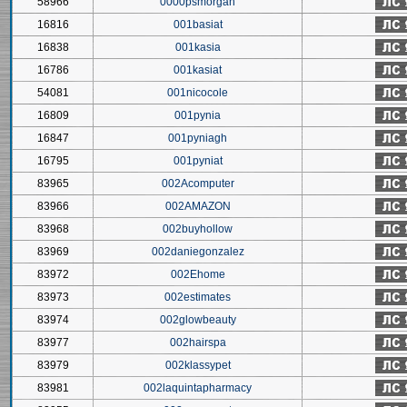
58966
0000psmorgan
16816
001basiat
16838
001kasia
16786
001kasiat
54081
001nicocole
16809
001pynia
16847
001pyniagh
16795
001pyniat
83965
002Acomputer
83966
002AMAZON
83968
002buyhollow
83969
002daniegonzalez
83972
002Ehome
83973
002estimates
83974
002glowbeauty
83977
002hairspa
83979
002klassypet
83981
002laquintapharmacy