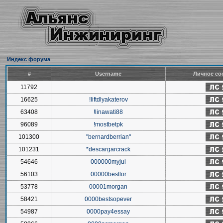
Индекс форума
#
Username
Личное со
11792
16625
!liftdlyakaterov
63408
!linawati88
96089
!mostbetpk
101300
"bernardberrian"
101231
*descargarcrack
54646
000000myjul
56103
00000bestlor
53778
00001morgan
58421
0000bestsopever
54987
0000pay4essay