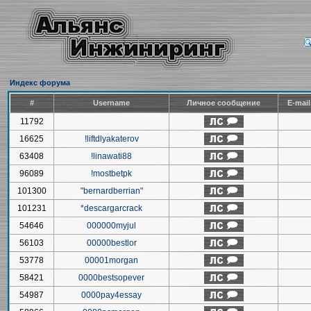
Индекс форума
#
Username
Личное сообщение
E-mai
11792
16625
!liftdlyakaterov
63408
!linawati88
96089
!mostbetpk
101300
"bernardberrian"
101231
*descargarcrack
54646
000000myjul
56103
00000bestlor
53778
00001morgan
58421
0000bestsopever
54987
0000pay4essay