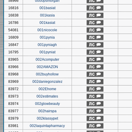
58966
0000psmorgan
16816
001basiat
16838
001kasia
16786
001kasiat
54081
001nicocole
16809
001pynia
16847
001pyniagh
16795
001pyniat
83965
002Acomputer
83966
002AMAZON
83968
002buyhollow
83969
002daniegonzalez
83972
002Ehome
83973
002estimates
83974
002glowbeauty
83977
002hairspa
83979
002klassypet
83981
002laquintapharmacy