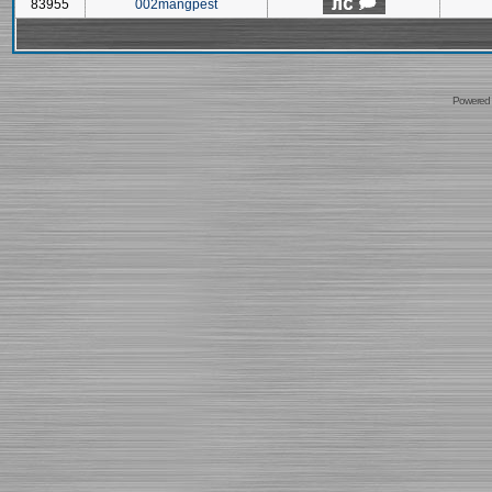
83955
002mangpest
Powered