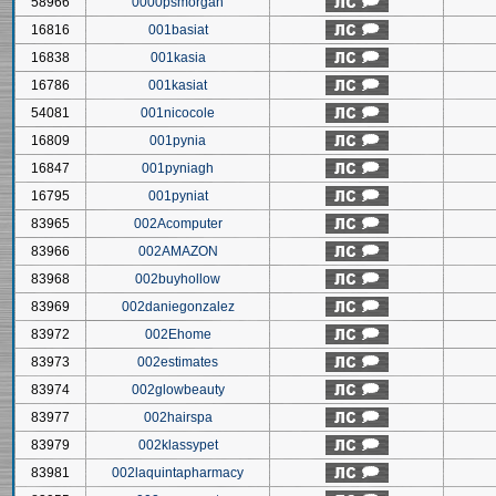
58966
0000psmorgan
16816
001basiat
16838
001kasia
16786
001kasiat
54081
001nicocole
16809
001pynia
16847
001pyniagh
16795
001pyniat
83965
002Acomputer
83966
002AMAZON
83968
002buyhollow
83969
002daniegonzalez
83972
002Ehome
83973
002estimates
83974
002glowbeauty
83977
002hairspa
83979
002klassypet
83981
002laquintapharmacy