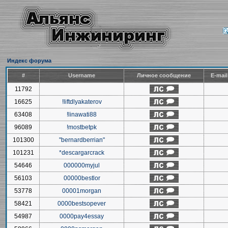
Индекс форума
#
Username
Личное сообщение
E-mai
11792
16625
!liftdlyakaterov
63408
!linawati88
96089
!mostbetpk
101300
"bernardberrian"
101231
*descargarcrack
54646
000000myjul
56103
00000bestlor
53778
00001morgan
58421
0000bestsopever
54987
0000pay4essay