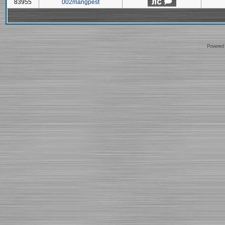
83955
002mangpest
Powered