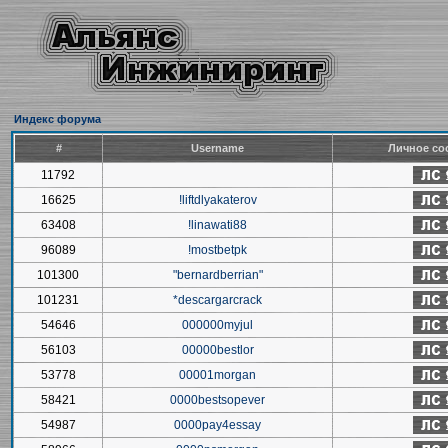
Индекс форума
#
Username
Личное со
11792
16625
!liftdlyakaterov
63408
!linawati88
96089
!mostbetpk
101300
"bernardberrian"
101231
*descargarcrack
54646
000000myjul
56103
00000bestlor
53778
00001morgan
58421
0000bestsopever
54987
0000pay4essay