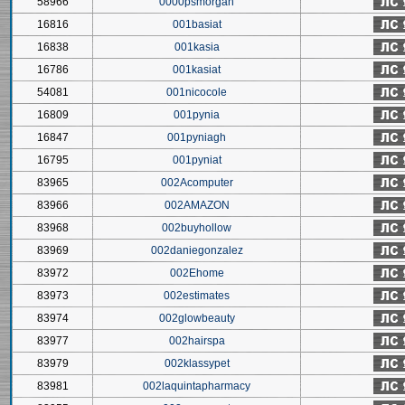
58966
0000psmorgan
16816
001basiat
16838
001kasia
16786
001kasiat
54081
001nicocole
16809
001pynia
16847
001pyniagh
16795
001pyniat
83965
002Acomputer
83966
002AMAZON
83968
002buyhollow
83969
002daniegonzalez
83972
002Ehome
83973
002estimates
83974
002glowbeauty
83977
002hairspa
83979
002klassypet
83981
002laquintapharmacy