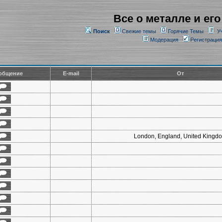
Все о металле и его
Поиск
Свежие темы
Горячие Темы
У
Модерация
Регистрация
общение
E-mail
От
London, England, United Kingd