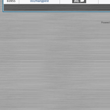
83955
002mangpest
Powered