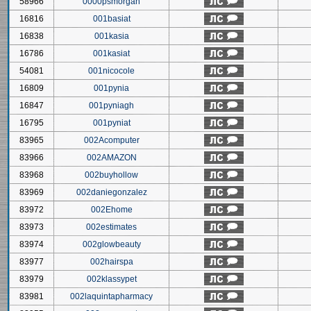
58966
0000psmorgan
16816
001basiat
16838
001kasia
16786
001kasiat
54081
001nicocole
16809
001pynia
16847
001pyniagh
16795
001pyniat
83965
002Acomputer
83966
002AMAZON
83968
002buyhollow
83969
002daniegonzalez
83972
002Ehome
83973
002estimates
83974
002glowbeauty
83977
002hairspa
83979
002klassypet
83981
002laquintapharmacy