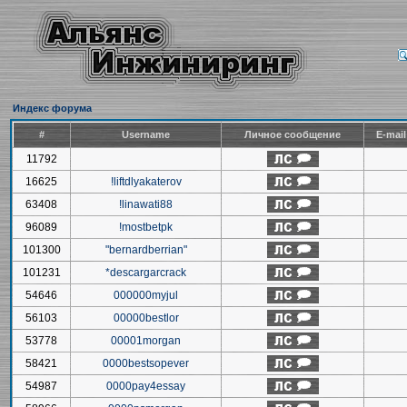
Индекс форума
#
Username
Личное сообщение
E-mai
11792
16625
!liftdlyakaterov
63408
!linawati88
96089
!mostbetpk
101300
"bernardberrian"
101231
*descargarcrack
54646
000000myjul
56103
00000bestlor
53778
00001morgan
58421
0000bestsopever
54987
0000pay4essay