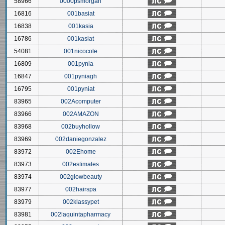
58966
0000psmorgan
16816
001basiat
16838
001kasia
16786
001kasiat
54081
001nicocole
16809
001pynia
16847
001pyniagh
16795
001pyniat
83965
002Acomputer
83966
002AMAZON
83968
002buyhollow
83969
002daniegonzalez
83972
002Ehome
83973
002estimates
83974
002glowbeauty
83977
002hairspa
83979
002klassypet
83981
002laquintapharmacy