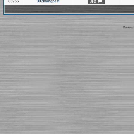
83955
002mangpest
Powered