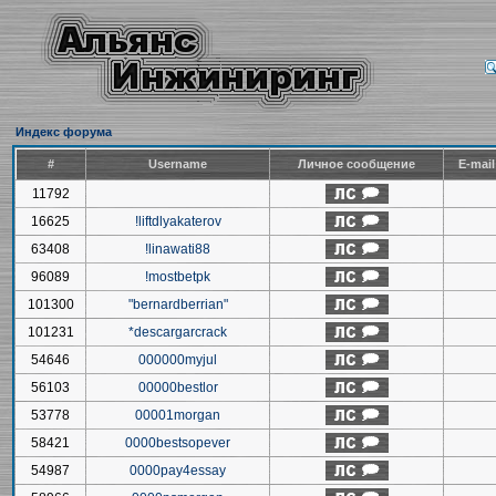
Индекс форума
#
Username
Личное сообщение
E-mai
11792
16625
!liftdlyakaterov
63408
!linawati88
96089
!mostbetpk
101300
"bernardberrian"
101231
*descargarcrack
54646
000000myjul
56103
00000bestlor
53778
00001morgan
58421
0000bestsopever
54987
0000pay4essay