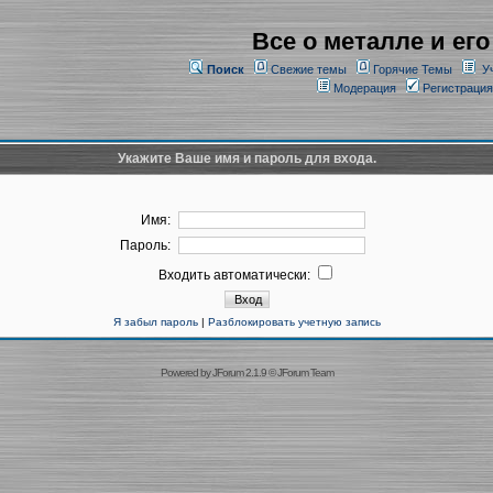
Все о металле и его
Поиск
Свежие темы
Горячие Темы
У
Модерация
Регистрация
Укажите Ваше имя и пароль для входа.
Имя:
Пароль:
Входить автоматически:
Я забыл пароль
|
Разблокировать учетную запись
Powered by
JForum 2.1.9
©
JForum Team