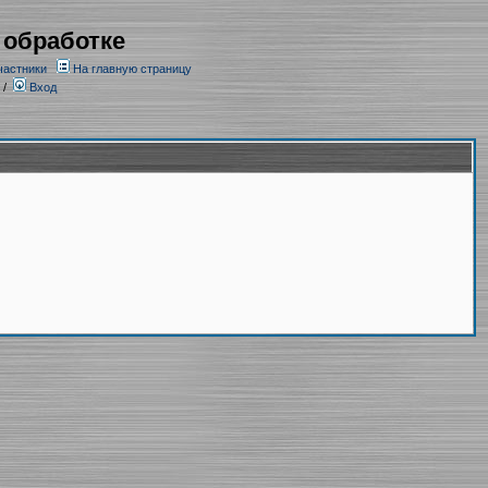
 обработке
частники
На главную страницу
/
Вход