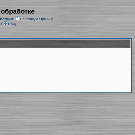
 обработке
частники
На главную страницу
/
Вход