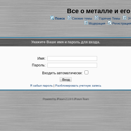
Все о металле и его
Поиск
Свежие темы
Горячие Темы
У
Модерация
Регистрация
Укажите Ваше имя и пароль для входа.
Имя:
Пароль:
Входить автоматически:
Я забыл пароль
|
Разблокировать учетную запись
Powered by
JForum 2.1.9
©
JForum Team