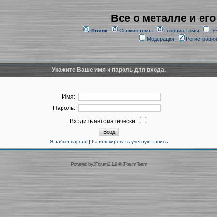
Все о металле и его
Поиск
Свежие темы
Горячие Темы
У
Модерация
Регистрация
Укажите Ваше имя и пароль для входа.
Имя:
Пароль:
Входить автоматически:
Я забыл пароль
|
Разблокировать учетную запись
Powered by
JForum 2.1.9
©
JForum Team