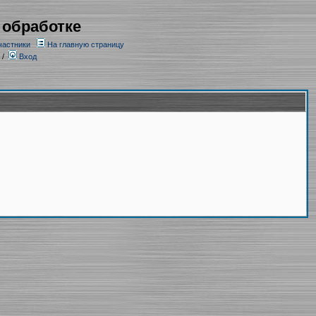
 обработке
частники
На главную страницу
/
Вход