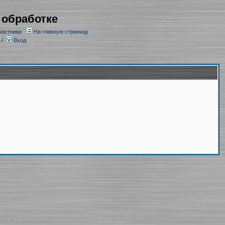
 обработке
частники
На главную страницу
/
Вход