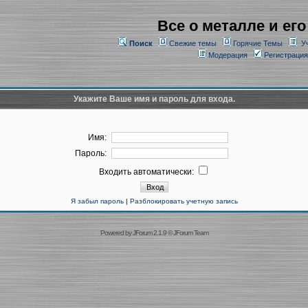
Все о металле и его
Поиск
Свежие темы
Горячие Темы
У
Модерация
Регистрация
Укажите Ваше имя и пароль для входа.
Имя:
Пароль:
Входить автоматически:
Я забыл пароль
|
Разблокировать учетную запись
Powered by
JForum 2.1.9
©
JForum Team