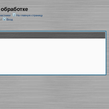
 обработке
частники
На главную страницу
/
Вход