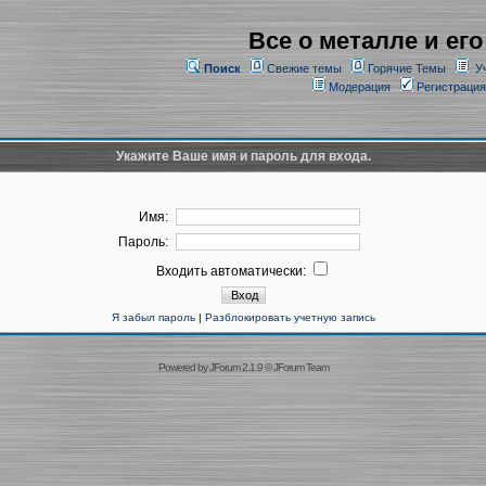
Все о металле и его
Поиск
Свежие темы
Горячие Темы
У
Модерация
Регистрация
Укажите Ваше имя и пароль для входа.
Имя:
Пароль:
Входить автоматически:
Я забыл пароль
|
Разблокировать учетную запись
Powered by
JForum 2.1.9
©
JForum Team