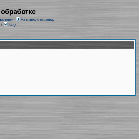
 обработке
частники
На главную страницу
/
Вход