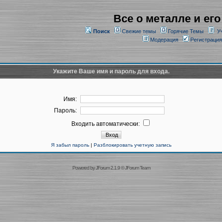
Все о металле и его
Поиск
Свежие темы
Горячие Темы
У
Модерация
Регистрация
Укажите Ваше имя и пароль для входа.
Имя:
Пароль:
Входить автоматически:
Я забыл пароль
|
Разблокировать учетную запись
Powered by
JForum 2.1.9
©
JForum Team