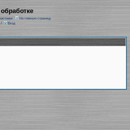
 обработке
частники
На главную страницу
/
Вход