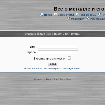
Все о металле и его
Поиск
Свежие темы
Горячие Темы
У
Модерация
Регистрация
Укажите Ваше имя и пароль для входа.
Имя:
Пароль:
Входить автоматически:
Я забыл пароль
|
Разблокировать учетную запись
Powered by
JForum 2.1.9
©
JForum Team