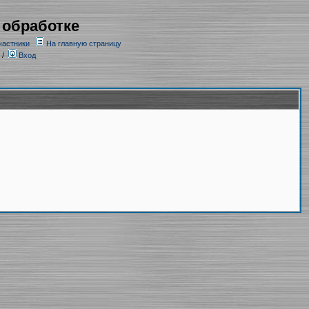
 обработке
частники
На главную страницу
/
Вход