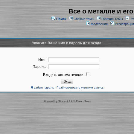
Все о металле и его
Поиск
Свежие темы
Горячие Темы
У
Модерация
Регистрация
Укажите Ваше имя и пароль для входа.
Имя:
Пароль:
Входить автоматически:
Я забыл пароль
|
Разблокировать учетную запись
Powered by
JForum 2.1.9
©
JForum Team