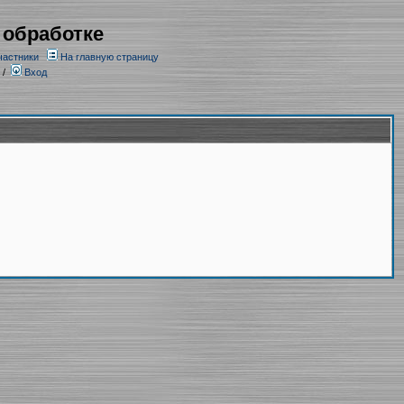
 обработке
частники
На главную страницу
/
Вход