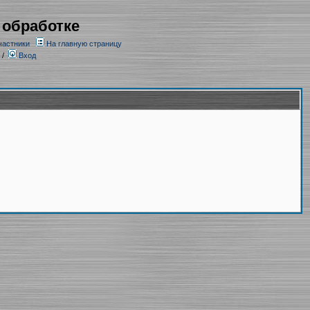
 обработке
частники
На главную страницу
/
Вход