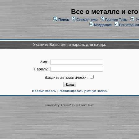
Все о металле и его
Поиск
Свежие темы
Горячие Темы
У
Модерация
Регистрация
Укажите Ваше имя и пароль для входа.
Имя:
Пароль:
Входить автоматически:
Я забыл пароль
|
Разблокировать учетную запись
Powered by
JForum 2.1.9
©
JForum Team