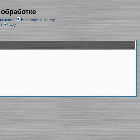
 обработке
частники
На главную страницу
/
Вход