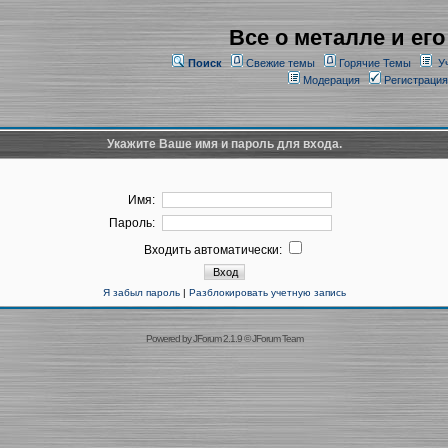
Все о металле и его
Поиск
Свежие темы
Горячие Темы
У
Модерация
Регистрация
Укажите Ваше имя и пароль для входа.
Имя:
Пароль:
Входить автоматически:
Я забыл пароль
|
Разблокировать учетную запись
Powered by
JForum 2.1.9
©
JForum Team