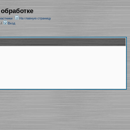
 обработке
частники
На главную страницу
/
Вход