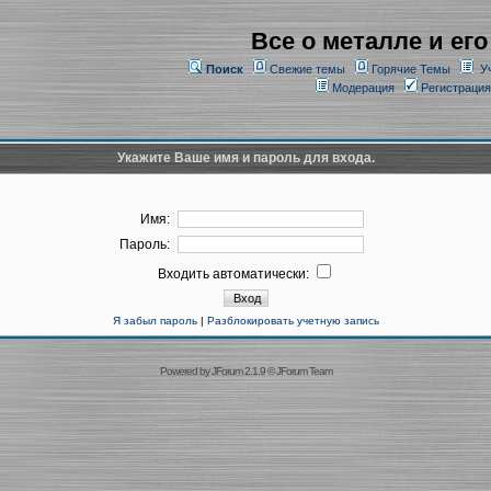
Все о металле и его
Поиск
Свежие темы
Горячие Темы
У
Модерация
Регистрация
Укажите Ваше имя и пароль для входа.
Имя:
Пароль:
Входить автоматически:
Я забыл пароль
|
Разблокировать учетную запись
Powered by
JForum 2.1.9
©
JForum Team