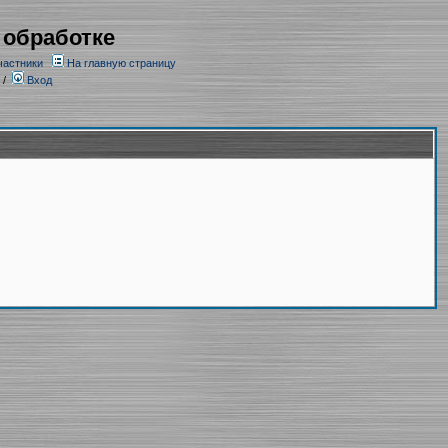
 обработке
частники
На главную страницу
/
Вход