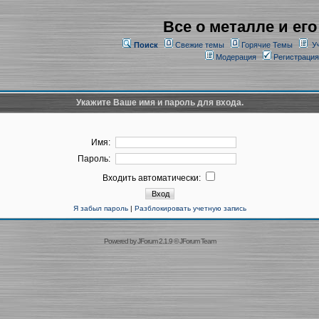
Все о металле и его
Поиск
Свежие темы
Горячие Темы
У
Модерация
Регистрация
Укажите Ваше имя и пароль для входа.
Имя:
Пароль:
Входить автоматически:
Я забыл пароль
|
Разблокировать учетную запись
Powered by
JForum 2.1.9
©
JForum Team