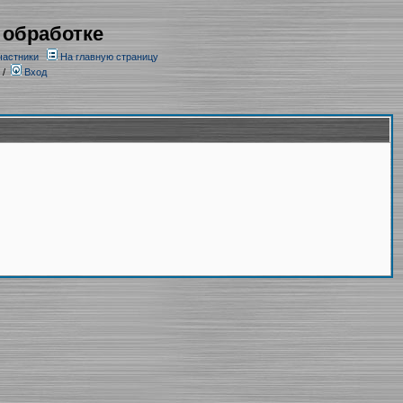
 обработке
частники
На главную страницу
/
Вход