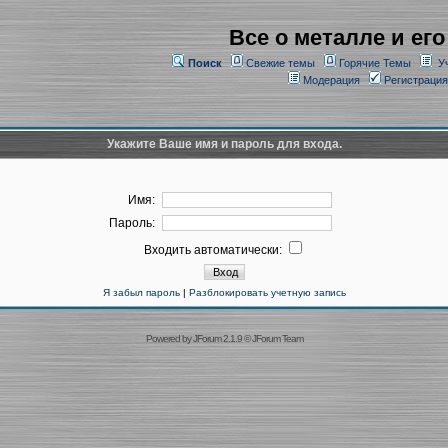
Все о металле и его
Поиск
Свежие темы
Горячие Темы
У
Модерация
Регистрация
Укажите Ваше имя и пароль для входа.
Имя:
Пароль:
Входить автоматически:
Я забыл пароль
|
Разблокировать учетную запись
Powered by
JForum 2.1.9
©
JForum Team