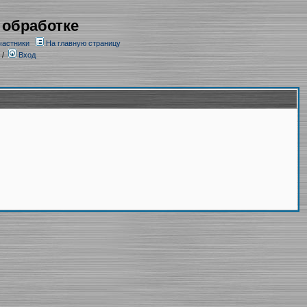
 обработке
частники
На главную страницу
/
Вход