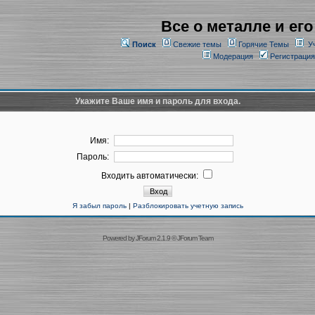
Все о металле и его
Поиск
Свежие темы
Горячие Темы
У
Модерация
Регистрация
Укажите Ваше имя и пароль для входа.
Имя:
Пароль:
Входить автоматически:
Я забыл пароль
|
Разблокировать учетную запись
Powered by
JForum 2.1.9
©
JForum Team