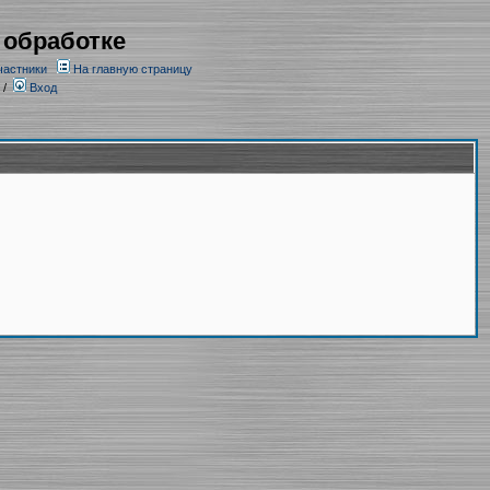
 обработке
частники
На главную страницу
/
Вход