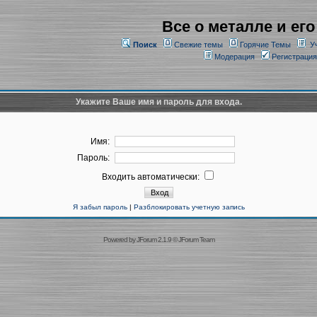
Все о металле и его
Поиск
Свежие темы
Горячие Темы
У
Модерация
Регистрация
Укажите Ваше имя и пароль для входа.
Имя:
Пароль:
Входить автоматически:
Я забыл пароль
|
Разблокировать учетную запись
Powered by
JForum 2.1.9
©
JForum Team