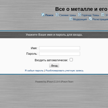
Все о металле и его
Поиск
Свежие темы
Горячие Темы
У
Модерация
Регистрация
Укажите Ваше имя и пароль для входа.
Имя:
Пароль:
Входить автоматически:
Я забыл пароль
|
Разблокировать учетную запись
Powered by
JForum 2.1.9
©
JForum Team