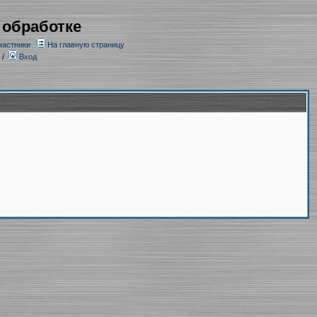
 обработке
частники
На главную страницу
/
Вход