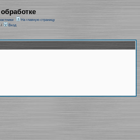
 обработке
частники
На главную страницу
/
Вход