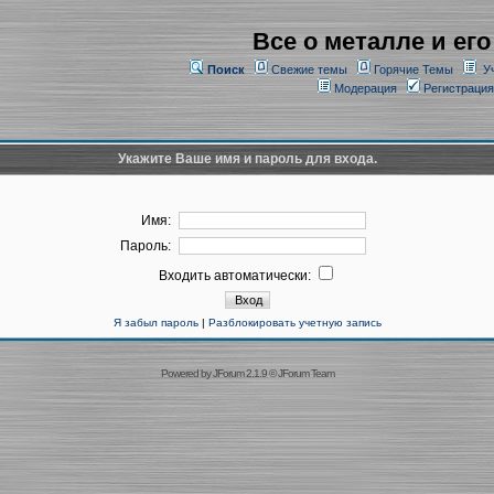
Все о металле и его
Поиск
Свежие темы
Горячие Темы
У
Модерация
Регистрация
Укажите Ваше имя и пароль для входа.
Имя:
Пароль:
Входить автоматически:
Я забыл пароль
|
Разблокировать учетную запись
Powered by
JForum 2.1.9
©
JForum Team