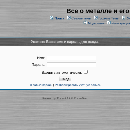
Все о металле и его
Поиск
Свежие темы
Горячие Темы
У
Модерация
Регистрация
Укажите Ваше имя и пароль для входа.
Имя:
Пароль:
Входить автоматически:
Я забыл пароль
|
Разблокировать учетную запись
Powered by
JForum 2.1.9
©
JForum Team