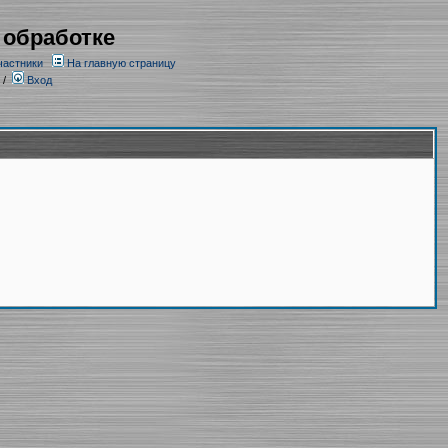
 обработке
частники
На главную страницу
/
Вход