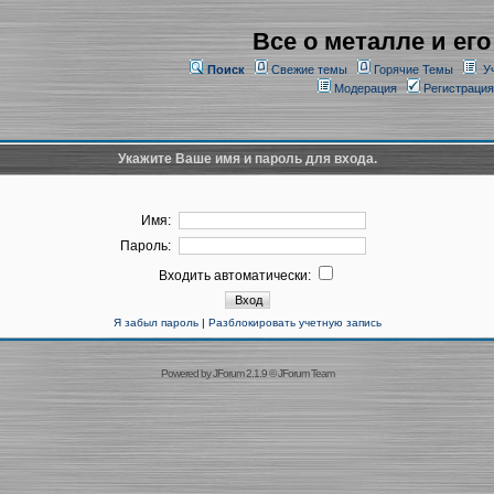
Все о металле и его
Поиск
Свежие темы
Горячие Темы
У
Модерация
Регистрация
Укажите Ваше имя и пароль для входа.
Имя:
Пароль:
Входить автоматически:
Я забыл пароль
|
Разблокировать учетную запись
Powered by
JForum 2.1.9
©
JForum Team