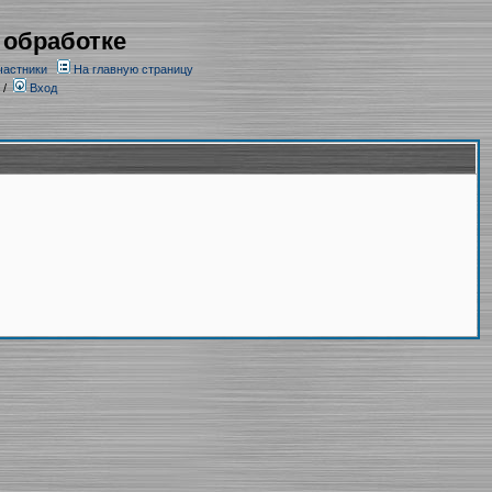
 обработке
частники
На главную страницу
/
Вход