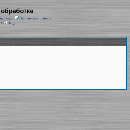
 обработке
частники
На главную страницу
/
Вход