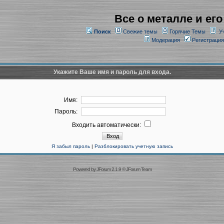
Все о металле и его
Поиск
Свежие темы
Горячие Темы
У
Модерация
Регистрация
Укажите Ваше имя и пароль для входа.
Имя:
Пароль:
Входить автоматически:
Я забыл пароль
|
Разблокировать учетную запись
Powered by
JForum 2.1.9
©
JForum Team