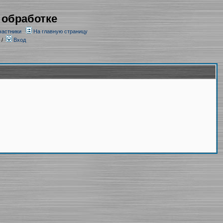
 обработке
частники
На главную страницу
/
Вход