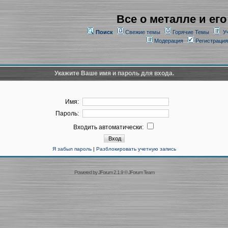
Все о металле и его
Поиск
Свежие темы
Горячие Темы
У
Модерация
Регистрация
Укажите Ваше имя и пароль для входа.
Имя:
Пароль:
Входить автоматически:
Я забыл пароль
|
Разблокировать учетную запись
Powered by
JForum 2.1.9
©
JForum Team