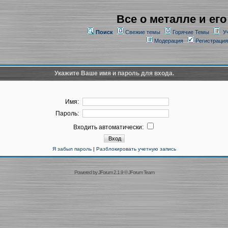
Все о металле и его
Поиск
Свежие темы
Горячие Темы
У
Модерация
Регистрация
Укажите Ваше имя и пароль для входа.
Имя:
Пароль:
Входить автоматически:
Я забыл пароль
|
Разблокировать учетную запись
Powered by
JForum 2.1.9
©
JForum Team