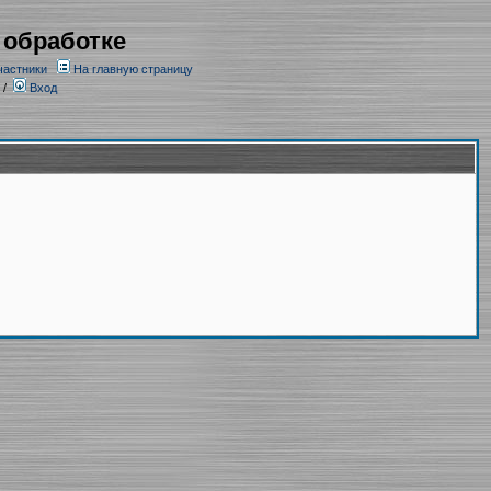
 обработке
частники
На главную страницу
/
Вход