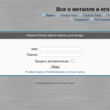
Все о металле и его
Поиск
Свежие темы
Горячие Темы
У
Модерация
Регистрация
Укажите Ваше имя и пароль для входа.
Имя:
Пароль:
Входить автоматически:
Я забыл пароль
|
Разблокировать учетную запись
Powered by
JForum 2.1.9
©
JForum Team