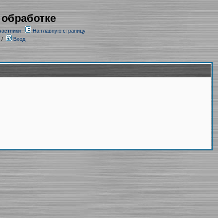
 обработке
частники
На главную страницу
/
Вход