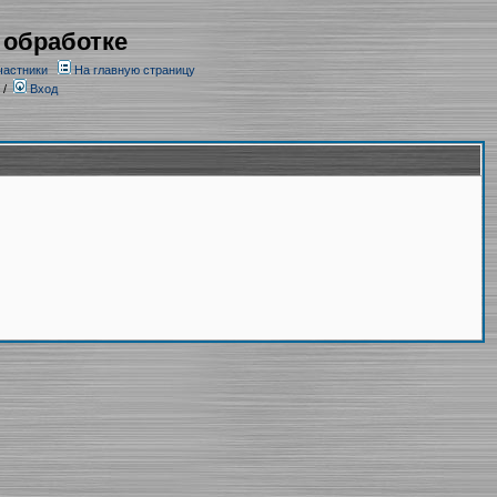
 обработке
частники
На главную страницу
/
Вход