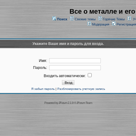
Все о металле и его
Поиск
Свежие темы
Горячие Темы
У
Модерация
Регистрация
Укажите Ваше имя и пароль для входа.
Имя:
Пароль:
Входить автоматически:
Я забыл пароль
|
Разблокировать учетную запись
Powered by
JForum 2.1.9
©
JForum Team