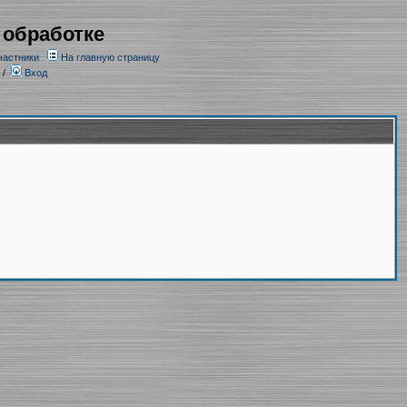
 обработке
частники
На главную страницу
/
Вход