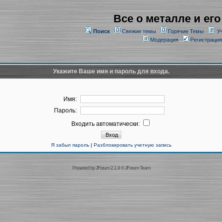
Все о металле и его
Поиск
Свежие темы
Горячие Темы
У
Модерация
Регистрация
Укажите Ваше имя и пароль для входа.
Имя:
Пароль:
Входить автоматически:
Я забыл пароль
|
Разблокировать учетную запись
Powered by
JForum 2.1.9
©
JForum Team