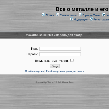
Все о металле и его
Поиск
Свежие темы
Горячие Темы
У
Модерация
Регистрация
Укажите Ваше имя и пароль для входа.
Имя:
Пароль:
Входить автоматически:
Я забыл пароль
|
Разблокировать учетную запись
Powered by
JForum 2.1.9
©
JForum Team