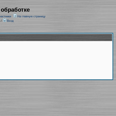
 обработке
частники
На главную страницу
/
Вход