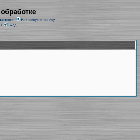
 обработке
частники
На главную страницу
/
Вход