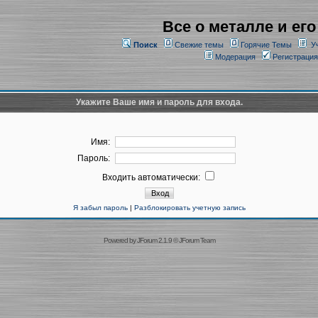
Все о металле и его
Поиск
Свежие темы
Горячие Темы
У
Модерация
Регистрация
Укажите Ваше имя и пароль для входа.
Имя:
Пароль:
Входить автоматически:
Я забыл пароль
|
Разблокировать учетную запись
Powered by
JForum 2.1.9
©
JForum Team