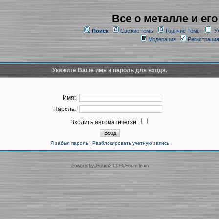
Все о металле и его
Поиск
Свежие темы
Горячие Темы
У
Модерация
Регистрация
Укажите Ваше имя и пароль для входа.
Имя:
Пароль:
Входить автоматически:
Я забыл пароль
|
Разблокировать учетную запись
Powered by
JForum 2.1.9
©
JForum Team