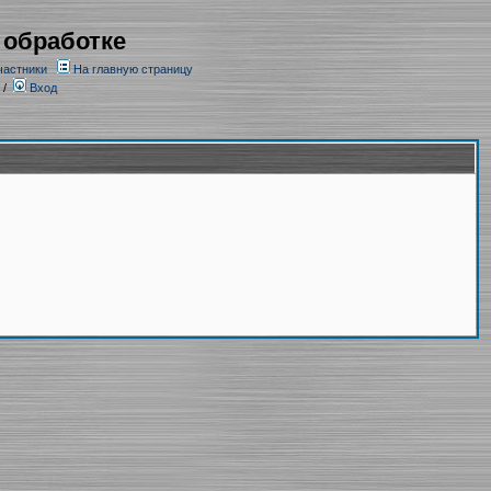
 обработке
частники
На главную страницу
/
Вход