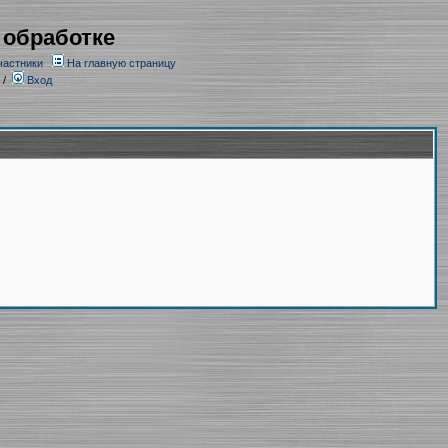
 обработке
частники
На главную страницу
/
Вход