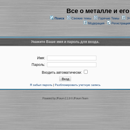
Все о металле и его
Поиск
Свежие темы
Горячие Темы
У
Модерация
Регистрация
Укажите Ваше имя и пароль для входа.
Имя:
Пароль:
Входить автоматически:
Я забыл пароль
|
Разблокировать учетную запись
Powered by
JForum 2.1.9
©
JForum Team