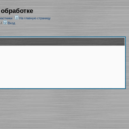
 обработке
частники
На главную страницу
/
Вход