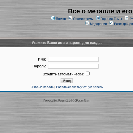
Все о металле и его
Поиск
Свежие темы
Горячие Темы
У
Модерация
Регистрация
Укажите Ваше имя и пароль для входа.
Имя:
Пароль:
Входить автоматически:
Я забыл пароль
|
Разблокировать учетную запись
Powered by
JForum 2.1.9
©
JForum Team