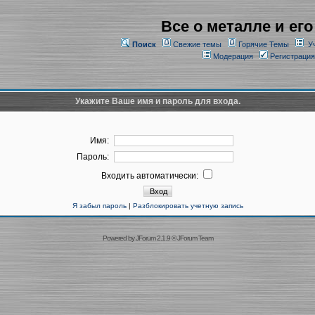
Все о металле и его
Поиск
Свежие темы
Горячие Темы
У
Модерация
Регистрация
Укажите Ваше имя и пароль для входа.
Имя:
Пароль:
Входить автоматически:
Я забыл пароль
|
Разблокировать учетную запись
Powered by
JForum 2.1.9
©
JForum Team