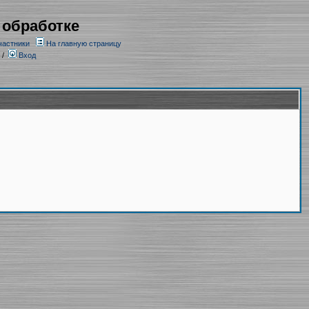
 обработке
частники
На главную страницу
/
Вход