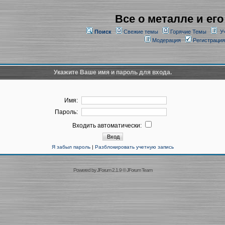
Все о металле и его
Поиск
Свежие темы
Горячие Темы
У
Модерация
Регистрация
Укажите Ваше имя и пароль для входа.
Имя:
Пароль:
Входить автоматически:
Я забыл пароль
|
Разблокировать учетную запись
Powered by
JForum 2.1.9
©
JForum Team