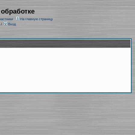
 обработке
частники
На главную страницу
/
Вход