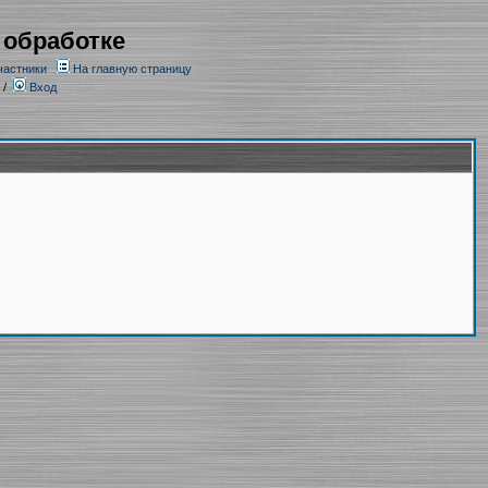
 обработке
частники
На главную страницу
/
Вход