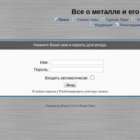
Все о металле и его
Поиск
Свежие темы
Горячие Темы
У
Модерация
Регистрация
Укажите Ваше имя и пароль для входа.
Имя:
Пароль:
Входить автоматически:
Я забыл пароль
|
Разблокировать учетную запись
Powered by
JForum 2.1.9
©
JForum Team