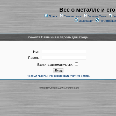
Все о металле и его
Поиск
Свежие темы
Горячие Темы
У
Модерация
Регистрация
Укажите Ваше имя и пароль для входа.
Имя:
Пароль:
Входить автоматически:
Я забыл пароль
|
Разблокировать учетную запись
Powered by
JForum 2.1.9
©
JForum Team