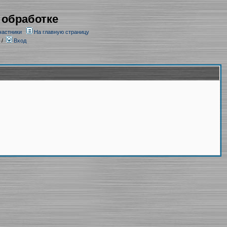
 обработке
частники
На главную страницу
/
Вход