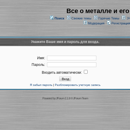
Все о металле и его
Поиск
Свежие темы
Горячие Темы
У
Модерация
Регистрация
Укажите Ваше имя и пароль для входа.
Имя:
Пароль:
Входить автоматически:
Я забыл пароль
|
Разблокировать учетную запись
Powered by
JForum 2.1.9
©
JForum Team