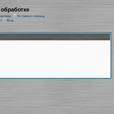
 обработке
частники
На главную страницу
/
Вход