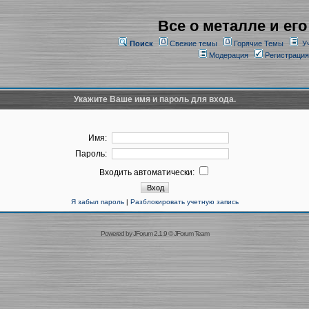
Все о металле и его
Поиск
Свежие темы
Горячие Темы
У
Модерация
Регистрация
Укажите Ваше имя и пароль для входа.
Имя:
Пароль:
Входить автоматически:
Я забыл пароль
|
Разблокировать учетную запись
Powered by
JForum 2.1.9
©
JForum Team