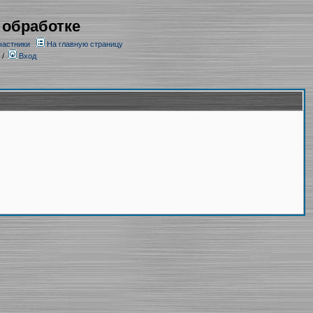
 обработке
частники
На главную страницу
/
Вход