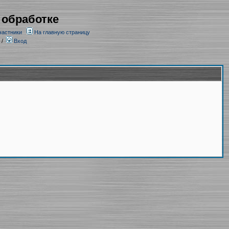
 обработке
частники
На главную страницу
/
Вход