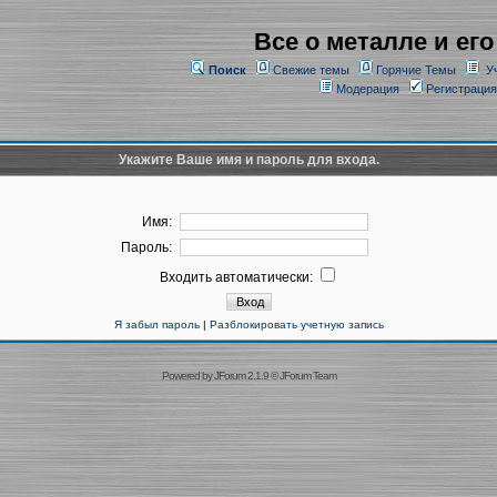
Все о металле и его
Поиск
Свежие темы
Горячие Темы
У
Модерация
Регистрация
Укажите Ваше имя и пароль для входа.
Имя:
Пароль:
Входить автоматически:
Я забыл пароль
|
Разблокировать учетную запись
Powered by
JForum 2.1.9
©
JForum Team