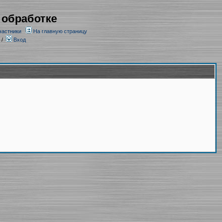
 обработке
частники
На главную страницу
/
Вход