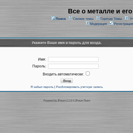
Все о металле и его
Поиск
Свежие темы
Горячие Темы
У
Модерация
Регистрация
Укажите Ваше имя и пароль для входа.
Имя:
Пароль:
Входить автоматически:
Я забыл пароль
|
Разблокировать учетную запись
Powered by
JForum 2.1.9
©
JForum Team