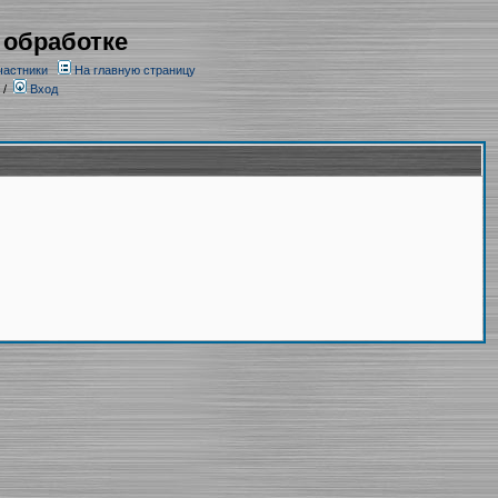
 обработке
частники
На главную страницу
/
Вход