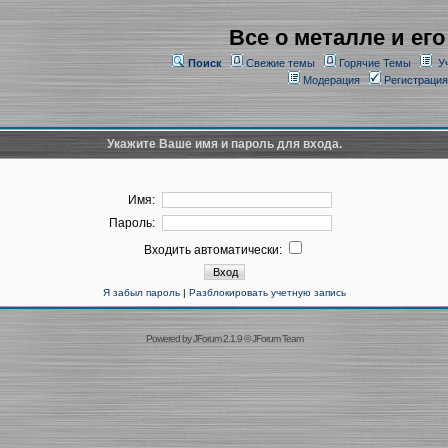
Все о металле и его
Поиск
Свежие темы
Горячие Темы
У
Модерация
Регистрация
Укажите Ваше имя и пароль для входа.
Имя:
Пароль:
Входить автоматически:
Я забыл пароль
|
Разблокировать учетную запись
Powered by
JForum 2.1.9
©
JForum Team