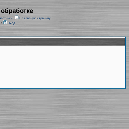
 обработке
частники
На главную страницу
/
Вход