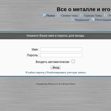
Все о металле и его
Поиск
Свежие темы
Горячие Темы
У
Модерация
Регистрация
Укажите Ваше имя и пароль для входа.
Имя:
Пароль:
Входить автоматически:
Я забыл пароль
|
Разблокировать учетную запись
Powered by
JForum 2.1.9
©
JForum Team