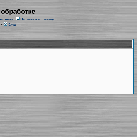
 обработке
частники
На главную страницу
/
Вход