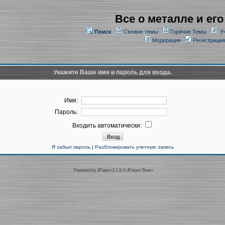
Все о металле и его
Поиск
Свежие темы
Горячие Темы
У
Модерация
Регистрация
Укажите Ваше имя и пароль для входа.
Имя:
Пароль:
Входить автоматически:
Я забыл пароль
|
Разблокировать учетную запись
Powered by
JForum 2.1.9
©
JForum Team