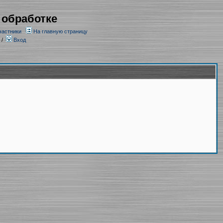
 обработке
частники
На главную страницу
/
Вход