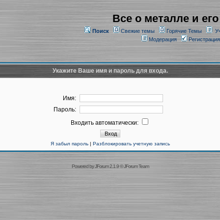
Все о металле и его
Поиск
Свежие темы
Горячие Темы
У
Модерация
Регистрация
Укажите Ваше имя и пароль для входа.
Имя:
Пароль:
Входить автоматически:
Я забыл пароль
|
Разблокировать учетную запись
Powered by
JForum 2.1.9
©
JForum Team