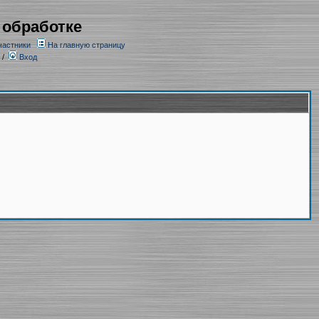
 обработке
частники
На главную страницу
/
Вход