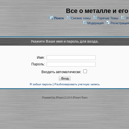
Все о металле и его
Поиск
Свежие темы
Горячие Темы
У
Модерация
Регистрация
Укажите Ваше имя и пароль для входа.
Имя:
Пароль:
Входить автоматически:
Я забыл пароль
|
Разблокировать учетную запись
Powered by
JForum 2.1.9
©
JForum Team